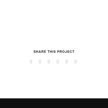
– 1999 MDR: „Annahme verweigert “
– 1999 MDR: „Osterfeuer“
SHARE THIS PROJECT