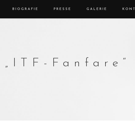
BIOGRAFIE
PRESSE
GALERIE
KON
„ITF-Fanfare“